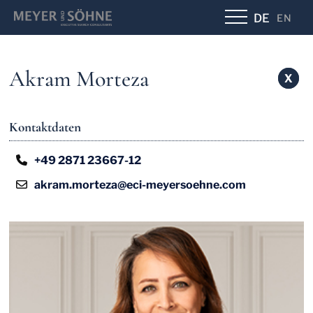
DE
EN
Akram Morteza
X
X
Kontaktdaten
+49 2871 23667-12
akram.morteza@eci-meyersoehne.com